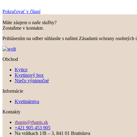
Pokračovať v čítaní
Máte záujem o naše služby?
Zostaňme v kontakte.
Prihlásením na odber súhlasíte s našimi Zásadami ochrany osobných 
Obchod
Kytice
Kvetinový box
Niečo výnimočné
Informácie
Kvetinárstva
Kontakty
rhapis@rhapis.sk
+421 905 453 905
Na vrátkach 1/B – 3, 841 01 Bratislava