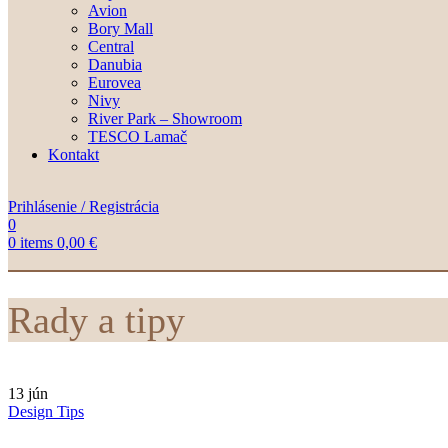
Avion
Bory Mall
Central
Danubia
Eurovea
Nivy
River Park – Showroom
TESCO Lamač
Kontakt
Prihlásenie / Registrácia
0
0
items
0,00
€
Rady a tipy
13
jún
Design Tips