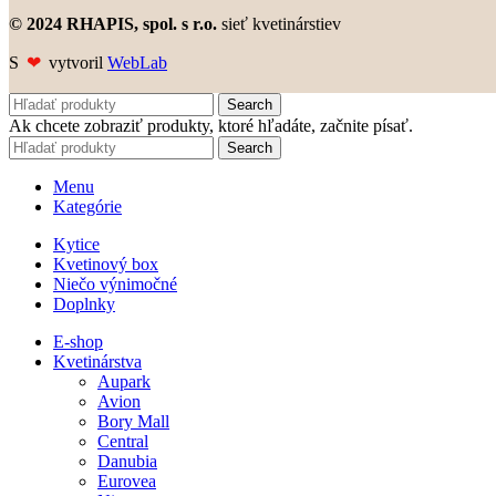
© 2024 RHAPIS, spol. s r.o.
sieť kvetinárstiev
S
❤
vytvoril
WebLab
Search
Ak chcete zobraziť produkty, ktoré hľadáte, začnite písať.
Search
Menu
Kategórie
Kytice
Kvetinový box
Niečo výnimočné
Doplnky
E-shop
Kvetinárstva
Aupark
Avion
Bory Mall
Central
Danubia
Eurovea