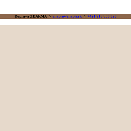
Doprava ZDARMA ○
rhapis@rhapis.sk
○
+421 918 856 320