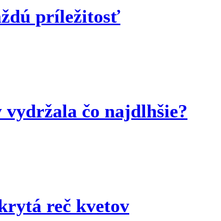
ždú príležitosť
y vydržala čo najdlhšie?
krytá reč kvetov