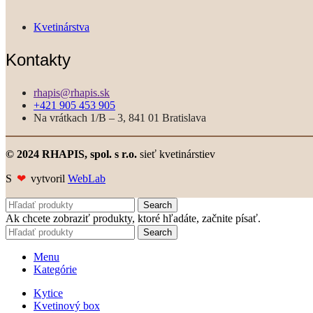
Kvetinárstva
Kontakty
rhapis@rhapis.sk
+421 905 453 905
Na vrátkach 1/B – 3, 841 01 Bratislava
© 2024 RHAPIS, spol. s r.o.
sieť kvetinárstiev
S
❤
vytvoril
WebLab
Search
Ak chcete zobraziť produkty, ktoré hľadáte, začnite písať.
Search
Menu
Kategórie
Kytice
Kvetinový box