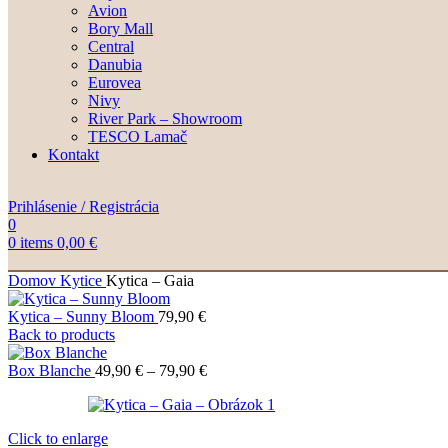
Avion
Bory Mall
Central
Danubia
Eurovea
Nivy
River Park – Showroom
TESCO Lamač
Kontakt
Prihlásenie / Registrácia
0
0
items
0,00
€
Domov
Kytice
Kytica – Gaia
Kytica – Sunny Bloom
79,90
€
Back to products
Price
Box Blanche
49,90
€
–
79,90
€
range:
49,90 €
through
Click to enlarge
79,90 €