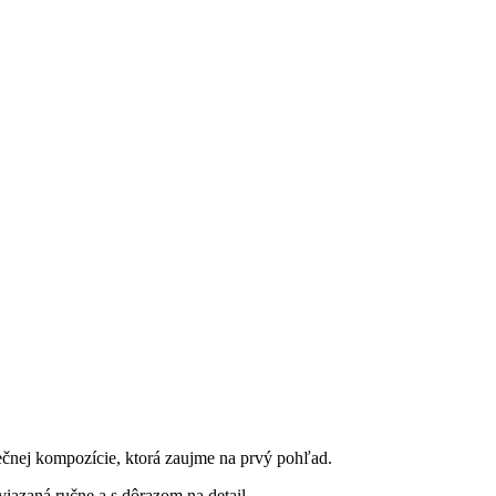
inečnej kompozície, ktorá zaujme na prvý pohľad.
viazaná ručne a s dôrazom na detail.