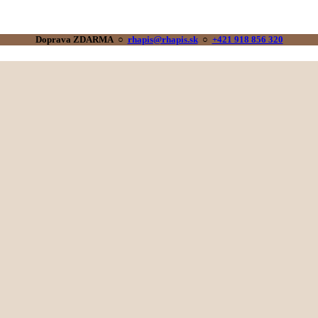
Doprava ZDARMA ○
rhapis@rhapis.sk
○
+421 918 856 320