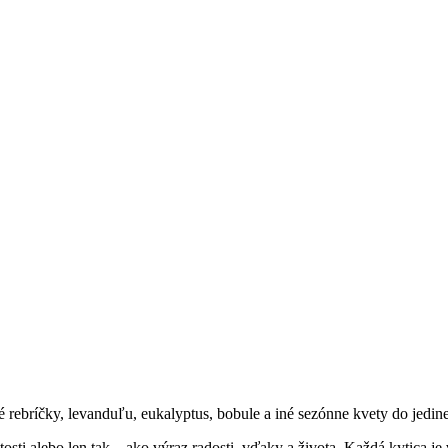
lté rebríčky, levanduľu, eukalyptus, bobule a iné sezónne kvety do jed
osti alebo len tak – ako výraz radosti, vďaky a života. Každá kytica je 